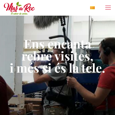
Ens encanta
rebre visites,
i més si és la tele.