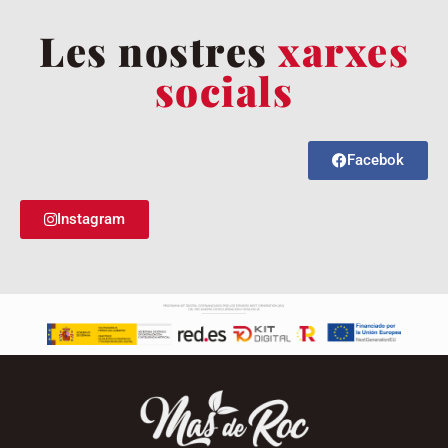
Les nostres
xarxes
socials
Facebok
Instagram