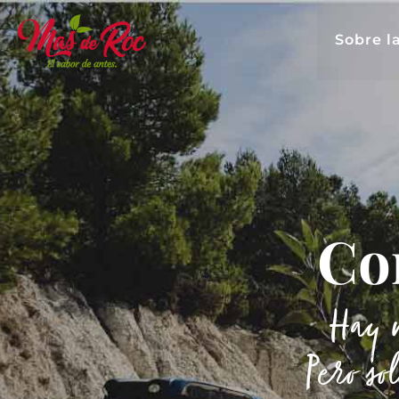
Sobre l
Co
Hay m
Pero so