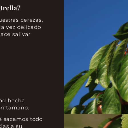
trella?
estras cerezas.
la vez delicado
ace salivar
dad hecha
ran tamaño.
e sacamos todo
cias a su