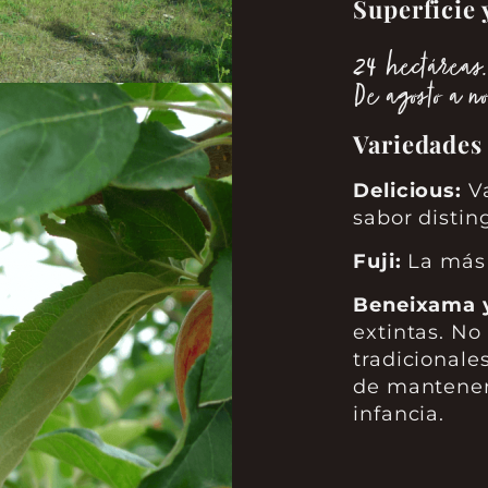
Superficie 
24 hectáreas.
De agosto a n
Variedades
Delicious:
Va
sabor distin
Fuji:
La más 
Beneixama y
extintas. N
tradicionale
de mantener 
infancia.