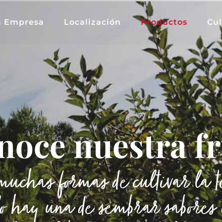
a Empresa
Localización
Productos
Cul
noce nuestra fr
uchas formas de cultivar la t
lo hay una de sembrar sabores 