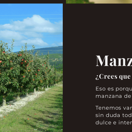
Manz
¿Crees que 
Eso es porq
manzana de 
Tenemos vari
sin duda tod
dulce e inte