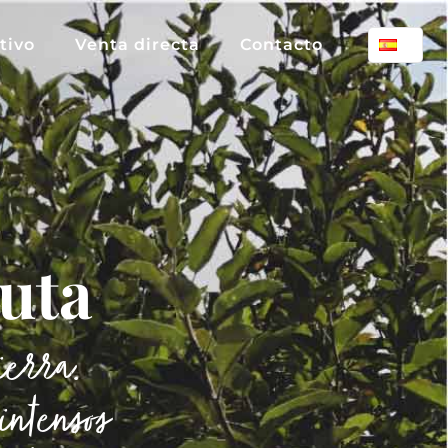
tivo
Venta directa
Contacto
uta
ierra.
intensos