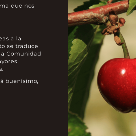
lima que nos
as a la
to se traduce
e la Comunidad
ayores
a.
tá buenísimo,